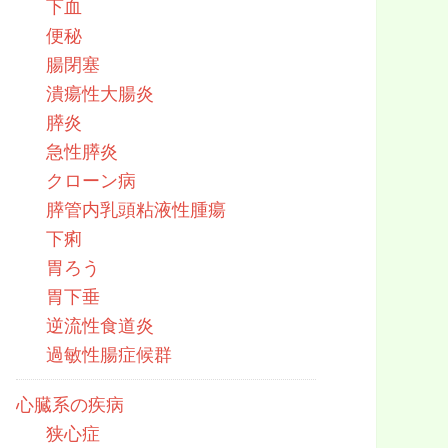
下血
便秘
腸閉塞
潰瘍性大腸炎
膵炎
急性膵炎
クローン病
膵管内乳頭粘液性腫瘍
下痢
胃ろう
胃下垂
逆流性食道炎
過敏性腸症候群
心臓系の疾病
狭心症