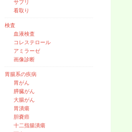
サプリ
看取り
検査
血液検査
コレステロール
アミラーゼ
画像診断
胃腸系の疾病
胃がん
膵臓がん
大腸がん
胃潰瘍
胆嚢癌
十二指腸潰瘍