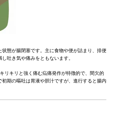
た状態が腸閉塞です。主に食物や便が詰まり、排便
満し吐き気や痛みをともないます。
キリキリと強く痛む疝痛発作が特徴的で、間欠的
で初期の嘔吐は胃液や胆汁ですが、進行すると腸内