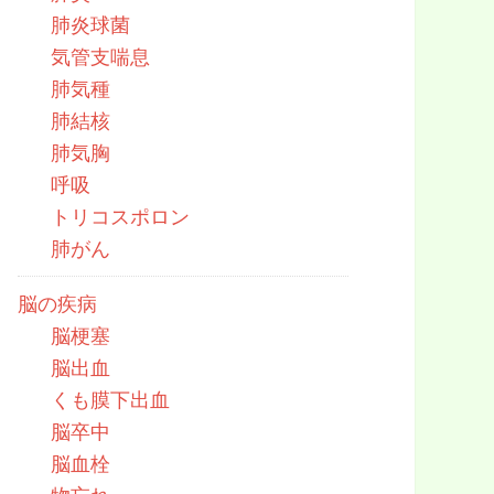
肺炎球菌
気管支喘息
肺気種
肺結核
肺気胸
呼吸
トリコスポロン
肺がん
脳の疾病
脳梗塞
脳出血
くも膜下出血
脳卒中
脳血栓