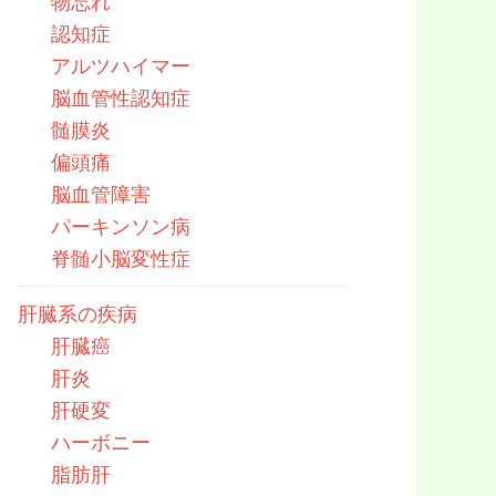
物忘れ
認知症
アルツハイマー
脳血管性認知症
髄膜炎
偏頭痛
脳血管障害
パーキンソン病
脊髄小脳変性症
肝臓系の疾病
肝臓癌
肝炎
肝硬変
ハーボニー
脂肪肝