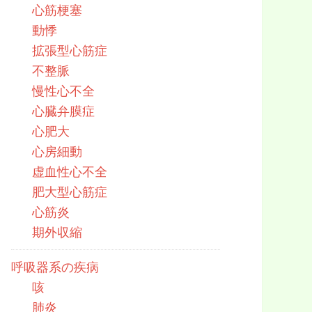
心筋梗塞
動悸
拡張型心筋症
不整脈
慢性心不全
心臓弁膜症
心肥大
心房細動
虚血性心不全
肥大型心筋症
心筋炎
期外収縮
呼吸器系の疾病
咳
肺炎