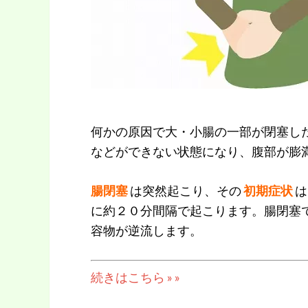
何かの原因で大・小腸の一部が閉塞し
などができない状態になり、腹部が膨
腸閉塞
は突然起こり、その
初期症状
は
に約２０分間隔で起こります。腸閉塞
容物が逆流します。
続きはこちら » »