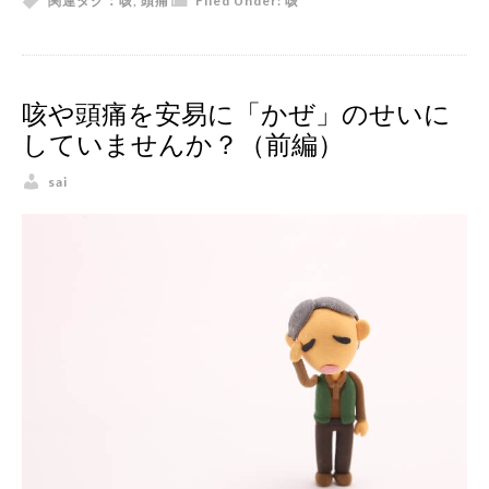
関連タグ：
咳
,
頭痛
Filed Under:
咳
咳や頭痛を安易に「かぜ」のせいに
していませんか？（前編）
sai