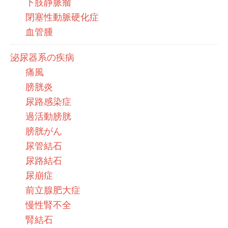
下肢静脈瘤
閉塞性動脈硬化症
血管腫
泌尿器系の疾病
痛風
膀胱炎
尿路感染症
過活動膀胱
膀胱がん
尿管結石
尿路結石
尿崩症
前立腺肥大症
慢性腎不全
腎結石