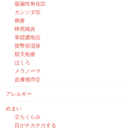
脂漏性角化症
カンジダ症
褥瘡
蜂窩織炎
掌蹠膿疱症
貨幣状湿疹
類天疱瘡
ほくろ
メラノーマ
皮膚掻痒症
アレルギー
めまい
立ちくらみ
目がチカチカする