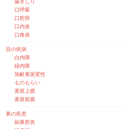
歯ぎしり
口呼吸
口腔癌
口内炎
口角炎
目の疾病
白内障
緑内障
加齢黄斑変性
ものもらい
黄斑上膜
黄斑前膜
鼻の疾患
副鼻腔炎