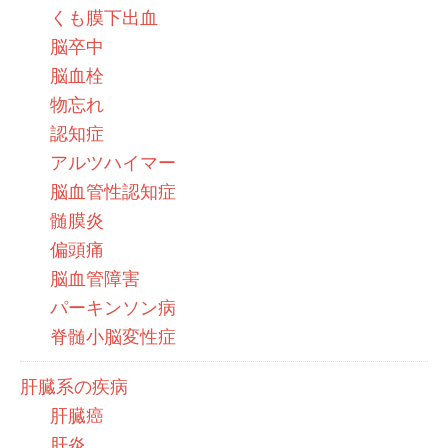
くも膜下出血
脳卒中
脳血栓
物忘れ
認知症
アルツハイマー
脳血管性認知症
髄膜炎
偏頭痛
脳血管障害
パーキンソン病
脊髄小脳変性症
肝臓系の疾病
肝臓癌
肝炎