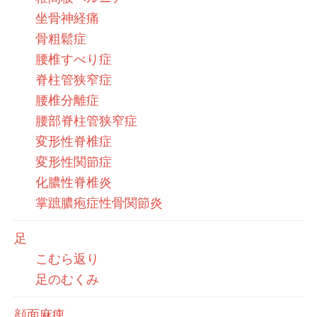
坐骨神経痛
骨粗鬆症
腰椎すべり症
脊柱管狭窄症
腰椎分離症
腰部脊柱管狭窄症
変形性脊椎症
変形性関節症
化膿性脊椎炎
掌蹠膿疱症性骨関節炎
足
こむら返り
足のむくみ
顔面麻痺