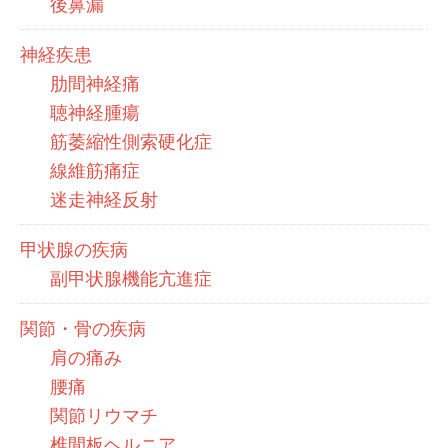
後鼻漏
神経疾患
肋間神経痛
聴神経腫瘍
筋萎縮性側索硬化症
線維筋痛症
迷走神経反射
甲状腺の疾病
副甲状腺機能亢進症
関節・骨の疾病
肩の痛み
腰痛
関節リウマチ
椎間板ヘルニア