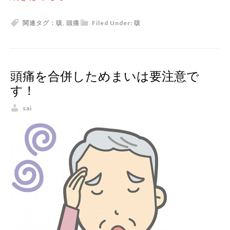
関連タグ：
咳
,
頭痛
Filed Under:
咳
頭痛を合併しためまいは要注意で
す！
sai