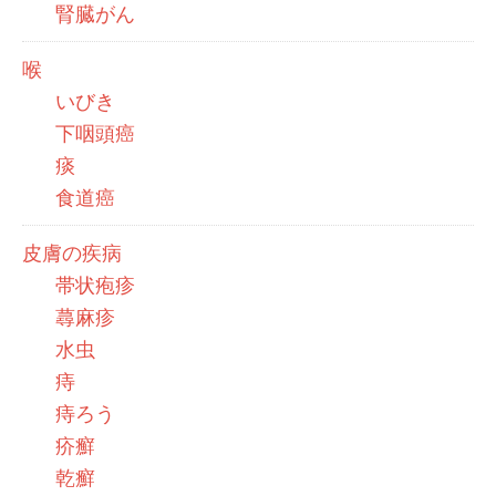
腎臓がん
喉
いびき
下咽頭癌
痰
食道癌
皮膚の疾病
帯状疱疹
蕁麻疹
水虫
痔
痔ろう
疥癬
乾癬