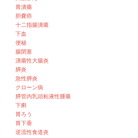
胃潰瘍
胆嚢癌
十二指腸潰瘍
下血
便秘
腸閉塞
潰瘍性大腸炎
膵炎
急性膵炎
クローン病
膵管内乳頭粘液性腫瘍
下痢
胃ろう
胃下垂
逆流性食道炎