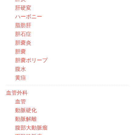
肝硬変
ハーボニー
脂肪肝
胆石症
胆嚢炎
胆嚢
胆嚢ポリープ
腹水
黄疸
血管外科
血管
動脈硬化
動脈解離
腹部大動脈瘤