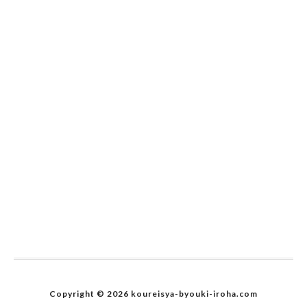
Copyright © 2026 koureisya-byouki-iroha.com